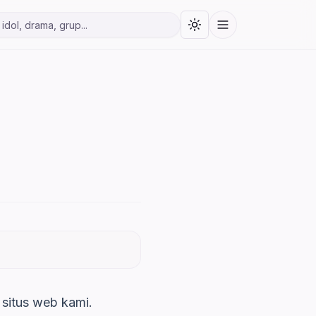
Toggle theme
Menu
ita Korea
 situs web kami.