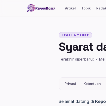
Lompat ke konten utama
Artikel
Topik
Redak
LEGAL & TRUST
Syarat d
Terakhir diperbarui: 7 Me
Privasi
Ketentuan
Selamat datang di
Kepo