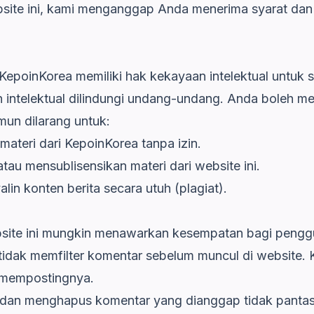
te ini, kami menganggap Anda menerima syarat dan k
, KepoinKorea memiliki hak kekayaan intelektual untuk 
 intelektual dilindungi undang-undang. Anda boleh me
mun dilarang untuk:
ateri dari KepoinKorea tanpa izin.
au mensublisensikan materi dari website ini.
in konten berita secara utuh (plagiat).
ebsite ini mungkin menawarkan kesempatan bagi peng
tidak memfilter komentar sebelum muncul di website
 mempostingnya.
dan menghapus komentar yang dianggap tidak pantas