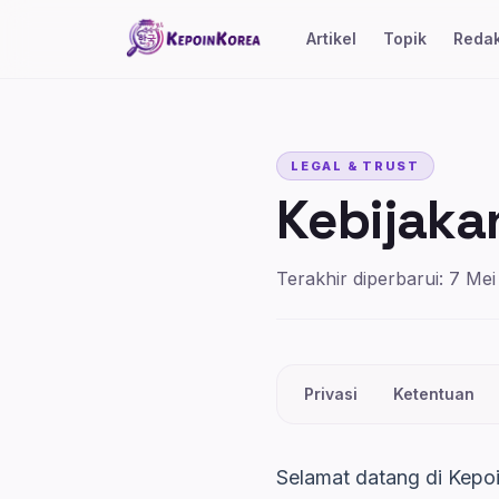
Lompat ke konten utama
Artikel
Topik
Redak
LEGAL & TRUST
Kebijakan
Terakhir diperbarui: 7 Me
Privasi
Ketentuan
Selamat datang di Kepoi