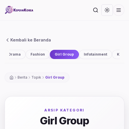
Lompat ke konten utama
Cari
Toggle th
Men
Kembali ke Beranda
Drama
Fashion
Girl Group
Infotainment
KPOP
Berita
Topik
Girl Group
ARSIP KATEGORI
Girl Group