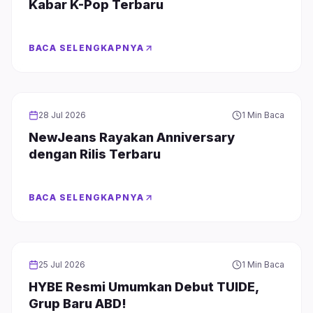
Kabar K-Pop Terbaru
BACA SELENGKAPNYA
GIRL GROUP
28 Jul 2026
1 Min Baca
NewJeans Rayakan Anniversary
dengan Rilis Terbaru
BACA SELENGKAPNYA
GIRL GROUP
25 Jul 2026
1 Min Baca
HYBE Resmi Umumkan Debut TUIDE,
Grup Baru ABD!