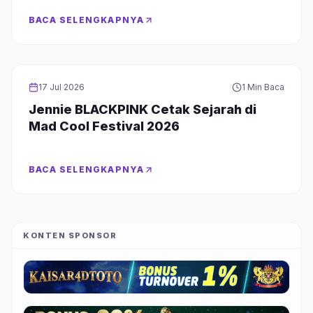
BACA SELENGKAPNYA
GIRL GROUP
17 Jul 2026
1 Min Baca
Jennie BLACKPINK Cetak Sejarah di
Mad Cool Festival 2026
BACA SELENGKAPNYA
KONTEN SPONSOR