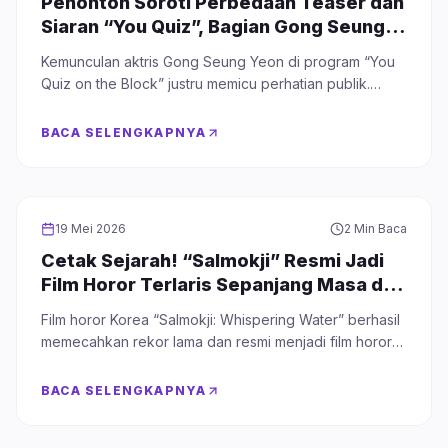
Penonton Soroti Perbedaan Teaser dan
Siaran “You Quiz”, Bagian Gong Seung
Yeon Ini Mendadak Hilang
Kemunculan aktris Gong Seung Yeon di program “You
Quiz on the Block” justru memicu perhatian publik.
Penonton menyoroti adanya perbedaan antara teaser
dan versi tayangan resmi, terutama hilangnya
BACA SELENGKAPNYA
pembahasan terkait drama kontroversial yang
sebelumnya sempat muncul di preview acara.
MOVIE
19 Mei 2026
2 Min Baca
Cetak Sejarah! “Salmokji” Resmi Jadi
Film Horor Terlaris Sepanjang Masa di
Korea
Film horor Korea “Salmokji: Whispering Water” berhasil
memecahkan rekor lama dan resmi menjadi film horor
Korea dengan jumlah penonton terbanyak sepanjang
sejarah.
BACA SELENGKAPNYA