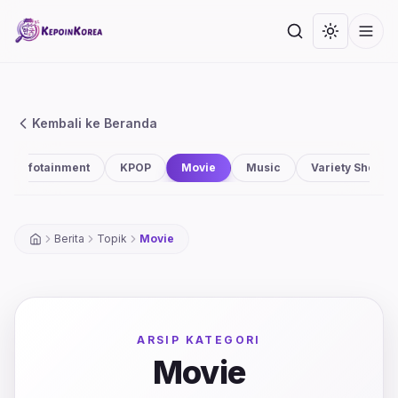
Lompat ke konten utama
Cari
Toggle th
Men
Kembali ke Beranda
Infotainment
KPOP
Movie
Music
Variety Show
Berita
Topik
Movie
ARSIP KATEGORI
Movie