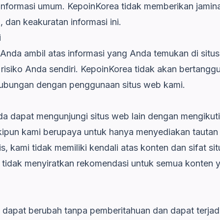
 informasi umum. KepoinKorea tidak memberikan jamin
 dan keakuratan informasi ini.
i
nda ambil atas informasi yang Anda temukan di situs
isiko Anda sendiri. KepoinKorea tidak akan bertangg
hubungan dengan penggunaan situs web kami.
da dapat mengunjungi situs web lain dengan mengikuti 
kipun kami berupaya untuk hanya menyediakan tautan 
, kami tidak memiliki kendali atas konten dan sifat sit
n tidak menyiratkan rekomendasi untuk semua konten y
n dapat berubah tanpa pemberitahuan dan dapat terjad