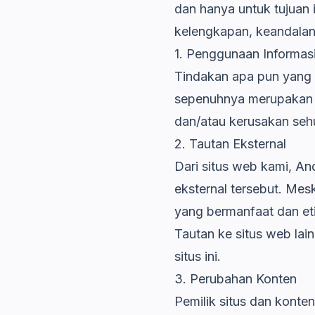
dan hanya untuk tujuan
kelengkapan, keandalan,
1. Penggunaan Informas
Tindakan apa pun yang A
sepenuhnya merupakan r
dan/atau kerusakan se
2. Tautan Eksternal
Dari situs web kami, An
eksternal tersebut. Mes
yang bermanfaat dan etis
Tautan ke situs web lai
situs ini.
3. Perubahan Konten
Pemilik situs dan konte