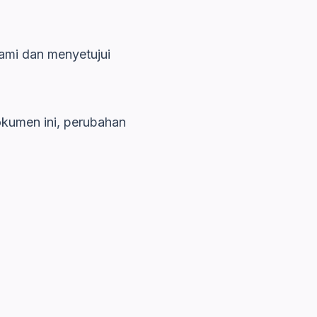
ami dan menyetujui
kumen ini, perubahan