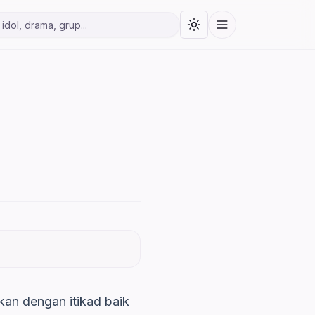
Toggle theme
Menu
ita Korea
kan dengan itikad baik