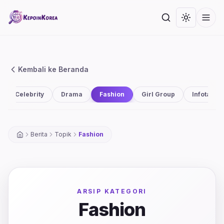
Lompat ke konten utama
Cari
Toggle th
Men
Kembali ke Beranda
Celebrity
Drama
Fashion
Girl Group
Infotainm
Berita
Topik
Fashion
ARSIP KATEGORI
Fashion