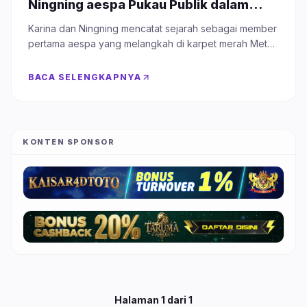
Ningning aespa Pukau Publik dalam
Balutan Gaun Dramatis
Karina dan Ningning mencatat sejarah sebagai member
pertama aespa yang melangkah di karpet merah Met
Gala, tampil kompak dengan nuansa hitam yang selaras
dengan tema "Fashion is Art".
BACA SELENGKAPNYA
KONTEN SPONSOR
Halaman
1
dari
1