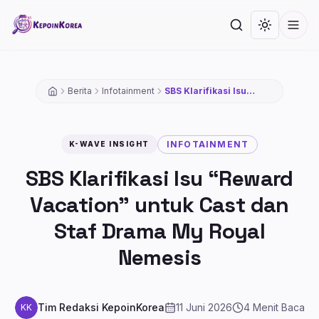
Lompat ke konten utama
Cari
Toggle th
Men
Berita
Infotainment
SBS Klarifikasi Isu
“Reward Vacation”
untuk Cast dan Staf
Drama My Royal
Nemesis
INFOTAINMENT
K-WAVE INSIGHT
SBS Klarifikasi Isu “Reward
Vacation” untuk Cast dan
Staf Drama My Royal
Nemesis
Tim Redaksi KepoinKorea
11 Juni 2026
4
Menit Baca
KK