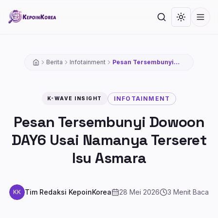
Lompat ke konten utama
Cari
Toggle th
Men
Berita
Infotainment
Pesan Tersembunyi
Dowoon DAY6 Usai
Namanya Terseret Isu
Asmara
INFOTAINMENT
K-WAVE INSIGHT
Pesan Tersembunyi Dowoon
DAY6 Usai Namanya Terseret
Isu Asmara
Tim Redaksi KepoinKorea
28 Mei 2026
3
Menit Baca
KK