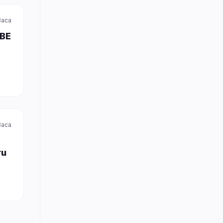
Baca
YBE
Baca
ru