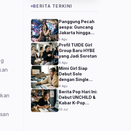
BERITA TERKINI
Panggung Pecah
aespa: Guncang
Jakarta hingga
Chicago
5 Agu
Profil TUIDE Girl
Group Baru HYBE
yang Jadi Sorotan
ng
4 Agu
Mimi Girl Siap
kan
Debut Solo
dengan Single
Perdana
4 Agu
Berita Pop Hari Ini:
ukan
Debut UNCHILD &
Kabar K-Pop
Terbaru
30 Jul
esan