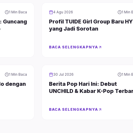
GIRL GROUP
1 Min Baca
4 Agu 2026
1 Min 
: Guncang
Profil TUIDE Girl Group Baru H
o
yang Jadi Sorotan
BACA SELENGKAPNYA
GIRL GROUP
1 Min Baca
30 Jul 2026
1 Min 
olo dengan
Berita Pop Hari Ini: Debut
UNCHILD & Kabar K-Pop Terba
BACA SELENGKAPNYA