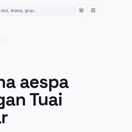
Toggle theme
Menu
ita Korea
na aespa
gan Tuai
r