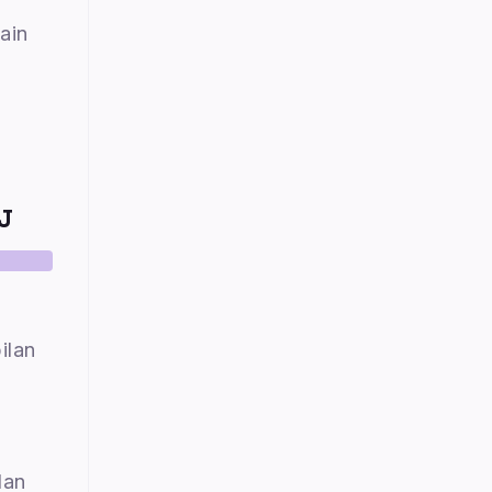
ain
J
ilan
dan