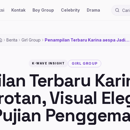
si
Kontak
Boy Group
Celebrity
Drama
Cari ber
Berita
Girl Group
Penampilan Terbaru Karina aespa Jadi
Sorotan, Visual Elegan Tuai Pujian
Penggemar
GIRL GROUP
K-WAVE INSIGHT
lan Terbaru Kari
rotan, Visual Ele
Pujian Penggema