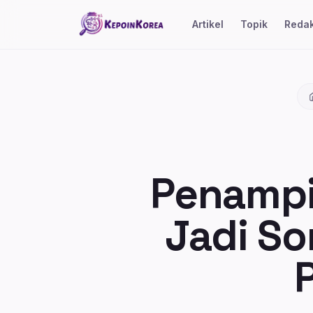
Lompat ke konten utama
Artikel
Topik
Redak
Penampi
Jadi So