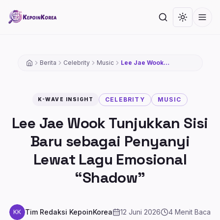
Lompat ke konten utama
Cari
Toggle th
Men
Berita
Celebrity
Music
Lee Jae Wook
Tunjukkan Sisi Baru
sebagai Penyanyi
Lewat Lagu Emosional
“Shadow”
CELEBRITY
MUSIC
K-WAVE INSIGHT
Lee Jae Wook Tunjukkan Sisi
Baru sebagai Penyanyi
Lewat Lagu Emosional
“Shadow”
Tim Redaksi KepoinKorea
12 Juni 2026
4
Menit Baca
KK