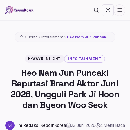
Lompat ke konten utama
Cari
Toggle th
Men
Berita
Infotainment
Heo Nam Jun Puncaki
Reputasi Brand Aktor
Juni 2026, Ungguli
Park Ji Hoon dan Byeon
Woo Seok
INFOTAINMENT
K-WAVE INSIGHT
Heo Nam Jun Puncaki
Reputasi Brand Aktor Juni
2026, Ungguli Park Ji Hoon
dan Byeon Woo Seok
Tim Redaksi KepoinKorea
23 Juni 2026
4
Menit Baca
KK