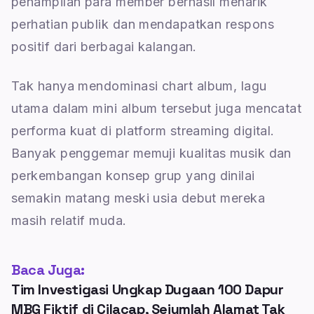
penampilan para member berhasil menarik
perhatian publik dan mendapatkan respons
positif dari berbagai kalangan.
Tak hanya mendominasi chart album, lagu
utama dalam mini album tersebut juga mencatat
performa kuat di platform streaming digital.
Banyak penggemar memuji kualitas musik dan
perkembangan konsep grup yang dinilai
semakin matang meski usia debut mereka
masih relatif muda.
Baca Juga:
Tim Investigasi Ungkap Dugaan 100 Dapur
MBG Fiktif di Cilacap, Sejumlah Alamat Tak