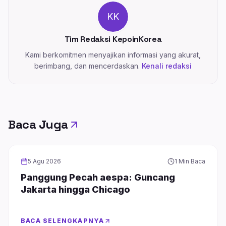
KK
Tim Redaksi KepoinKorea
Kami berkomitmen menyajikan informasi yang akurat,
berimbang, dan mencerdaskan.
Kenali redaksi
Baca Juga
GIRL GROUP
5 Agu 2026
1 Min Baca
Panggung Pecah aespa: Guncang
Jakarta hingga Chicago
BACA SELENGKAPNYA