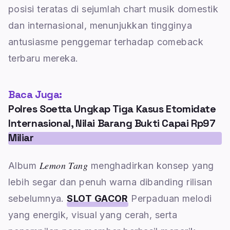
posisi teratas di sejumlah chart musik domestik
dan internasional, menunjukkan tingginya
antusiasme penggemar terhadap comeback
terbaru mereka.
Baca Juga:
Polres Soetta Ungkap Tiga Kasus Etomidate
Internasional, Nilai Barang Bukti Capai Rp97
Miliar
Lemon Tang
Album
menghadirkan konsep yang
lebih segar dan penuh warna dibanding rilisan
sebelumnya.
SLOT GACOR
Perpaduan melodi
yang energik, visual yang cerah, serta