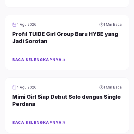
GIRL GROUP
4 Agu 2026
1 Min Baca
Profil TUIDE Girl Group Baru HYBE yang
Jadi Sorotan
BACA SELENGKAPNYA
GIRL GROUP
4 Agu 2026
1 Min Baca
Mimi Girl Siap Debut Solo dengan Single
Perdana
BACA SELENGKAPNYA