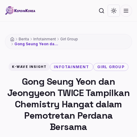
Lompat ke konten utama
Cari
Toggle th
Men
Berita
Infotainment
Girl Group
Gong Seung Yeon dan
Jeongyeon TWICE
Tampilkan Chemistry
Hangat dalam
Pemotretan Perdana
INFOTAINMENT
GIRL GROUP
K-WAVE INSIGHT
Bersama
Gong Seung Yeon dan
Jeongyeon TWICE Tampilkan
Chemistry Hangat dalam
Pemotretan Perdana
Bersama