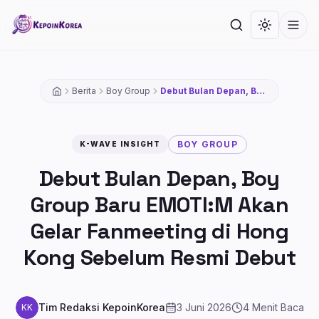
Lompat ke konten utama
Cari
Toggle th
Men
Berita
Boy Group
Debut Bulan Depan, Boy
Group Baru EMOTI:M
Akan Gelar Fanmeeting
di Hong Kong Sebelum
Resmi Debut
BOY GROUP
K-WAVE INSIGHT
Debut Bulan Depan, Boy
Group Baru EMOTI:M Akan
Gelar Fanmeeting di Hong
Kong Sebelum Resmi Debut
Tim Redaksi KepoinKorea
3 Juni 2026
4
Menit Baca
KK