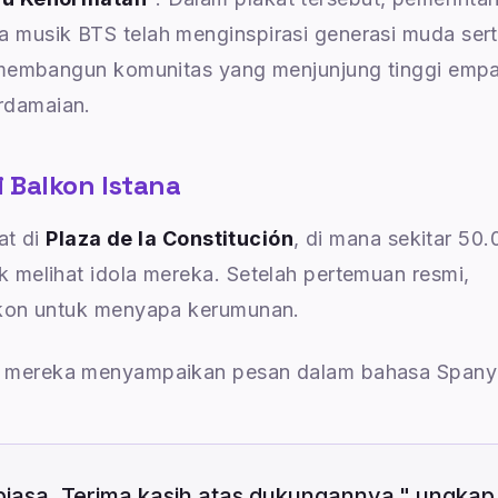
musik BTS telah menginspirasi generasi muda ser
 membangun komunitas yang menjunjung tinggi empa
rdamaian.
 Balkon Istana
at di
Plaza de la Constitución
, di mana sekitar 50
melihat idola mereka. Setelah pertemuan resmi,
lkon untuk menyapa kerumunan.
 mereka menyampaikan pesan dalam bahasa Spany
ar biasa. Terima kasih atas dukungannya," ungkap