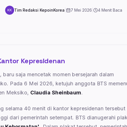
Tim Redaksi KepoinKorea
|
7 Mei 2026
|
4
Menit Baca
KK
Kantor Kepresidenan
S
, baru saja mencetak momen bersejarah dalam
ko. Pada 6 Mei 2026, ketujuh anggota BTS memen
den Meksiko,
Claudia Sheinbaum
.
 selama 40 menit di kantor kepresidenan tersebut
nggi dari pemerintah setempat. BTS dianugerahi pla
u Kehormatan'
. Dalam plakat tersebut, pemerinta