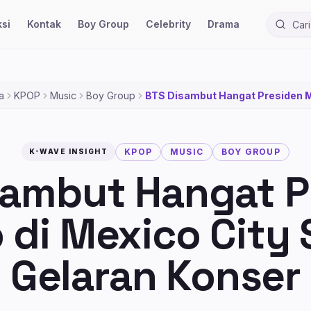
si
Kontak
Boy Group
Celebrity
Drama
Cari ber
a
KPOP
Music
Boy Group
BTS Disambut Hangat Presiden 
di Mexico City Sebelum Gelaran 
KPOP
MUSIC
BOY GROUP
K-WAVE INSIGHT
sambut Hangat P
 di Mexico City
Gelaran Konser