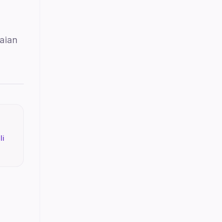
aian
li