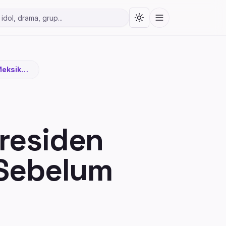
Toggle theme
Menu
ita Korea
Meksiko
Konser
residen
 Sebelum