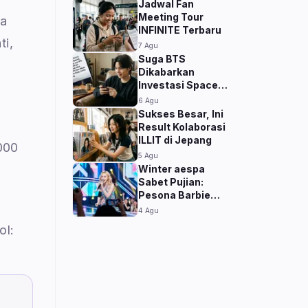
Jadwal Fan
Meeting Tour
ta
INFINITE Terbaru
ti,
7 Agu
Suga BTS
Dikabarkan
Investasi SpaceX
Sebelum IPO
6 Agu
Sukses Besar, Ini
Result Kolaborasi
ILLIT di Jepang
.000
5 Agu
Winter aespa
Sabet Pujian:
Pesona Barbie
Hidup yang Viral
4 Agu
ol: