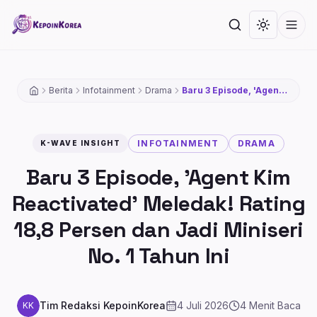
Lompat ke konten utama
Cari
Toggle th
Men
Berita
Infotainment
Drama
Baru 3 Episode, 'Agent
Kim Reactivated'
Meledak! Rating 18,8
Persen dan Jadi
Miniseri No. 1 Tahun Ini
INFOTAINMENT
DRAMA
K-WAVE INSIGHT
Baru 3 Episode, 'Agent Kim
Reactivated' Meledak! Rating
18,8 Persen dan Jadi Miniseri
No. 1 Tahun Ini
Tim Redaksi KepoinKorea
4 Juli 2026
4
Menit Baca
KK