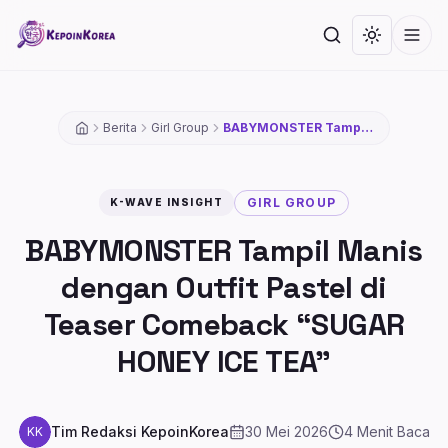
Lompat ke konten utama
Cari
Toggle th
Men
Berita
Girl Group
BABYMONSTER Tampil
Manis dengan Outfit
Pastel di Teaser
Comeback “SUGAR
HONEY ICE TEA”
GIRL GROUP
K-WAVE INSIGHT
BABYMONSTER Tampil Manis
dengan Outfit Pastel di
Teaser Comeback “SUGAR
HONEY ICE TEA”
Tim Redaksi KepoinKorea
30 Mei 2026
4
Menit Baca
KK